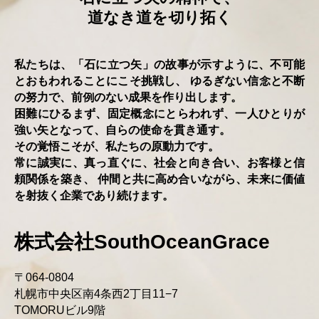
道なき道を切り拓く
私たちは、「⽯に立つ⽮」の故事が⽰すように、不可能
とおもわれることにこそ挑戦し、
ゆるぎない信念と不断
の努⼒で、前例のない成果を作り出します。
困難にひるまず、固定概念にとらわれず、⼀人ひとりが
強い⽮となって、⾃らの使命を貫き通す。
その覚悟こそが、私たちの原動⼒です。
常に誠実に、真っ直ぐに、社会と向き合い、お客様と信
頼関係を築き、
仲間と共に高め合いながら、未来に価値
を射抜く企業であり続けます。
株式会社SouthOceanGrace
〒064-0804
札幌市中央区南4条⻄2丁⽬11−7
TOMORUビル9階