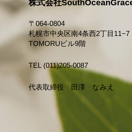
株式会社SouthOceanGrac
〒064-0804
札幌市中央区南4条⻄2丁⽬11−7
TOMORUビル9階
TEL (011)205-0087
代表取締役 ⽥澤 なみえ