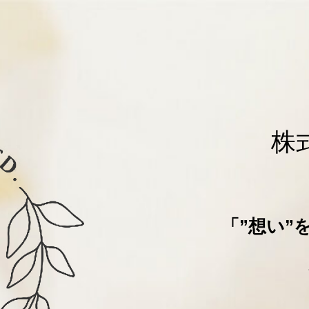
株
「”想い”