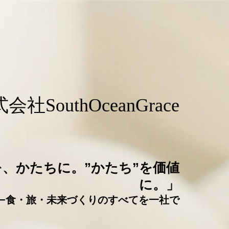
式会社
SouthOceanGrace
を、かたちに。
”かたち”を価値
に。」
−食・旅・未来づくりの
すべてを⼀社で