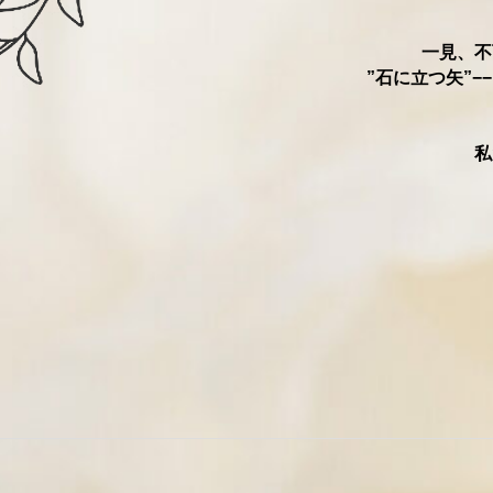
⼀⾒、不
”⽯に立つ⽮”
私